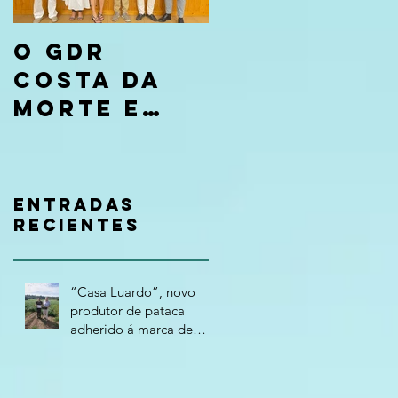
O GDR
Costa da
Morte e
CaixaBank
entregan
os premios
Entradas
da
recientes
convocato
ria “Tierra
“Casa Luardo”, novo
de
produtor de pataca
adherido á marca de
Oportunida
calidade "Costa da
des 2026”
Morte – Terra Atlántica"