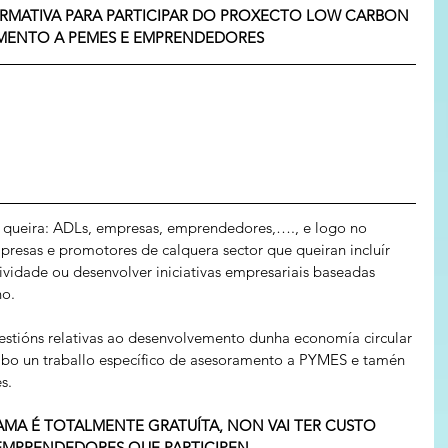
RMATIVA PARA PARTICIPAR DO PROXECTO LOW CARBON 
AMENTO A PEMES E EMPRENDEDORES
n queira: ADLs, empresas, emprendedores,…., e logo no 
resas e promotores de calquera sector que queiran incluír 
tividade ou desenvolver iniciativas empresariais baseadas 
no.
estións relativas ao desenvolvemento dunha economía circular 
abo un traballo específico de asesoramento a PYMES e tamén 
s.
MA É TOTALMENTE GRATUÍTA, NON VAI TER CUSTO 
 EMPRENDEDORES QUE PARTICIPEN.