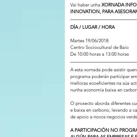
Vai haber unha 
XORNADA INFO
INNOVATION, PARA ASESOR
DÍA / LUGAR / HORA
Martes 19/06/2018
Centro Sociocultural de Baio
De 10:00 horas a 13:00 horas
A esta xornada pode asistir que
programa poderán participar emp
melloras ecoeficientes na súa ac
nunha economía baixa en carbo
O proxecto aborda diferentes cu
e baixa en carbono, levando a c
de apoio a novos negocios verde
A PARTICIPACIÓN NO PROGRA
ALGÚN PARA AS EMPRESAS E