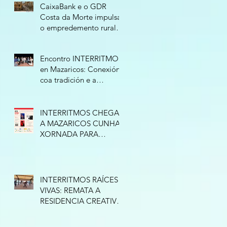
CaixaBank e o GDR
Costa da Morte impulsan
o empredemento rural
cunha nova edición do
programa “Tierra de
Encontro INTERRITMOS
Oportunidades”
en Mazaricos: Conexión
coa tradición e a
improvisación
INTERRITMOS CHEGA
A MAZARICOS CUNHA
XORNADA PARA
CONECTAR COA
TRADICIÓN
INTERRITMOS RAÍCES
VIVAS: REMATA A
RESIDENCIA CREATIVA
EN ESPAZO NATURE
(RAZO)