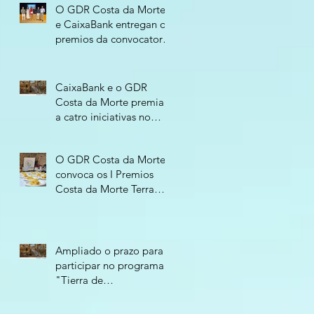
O GDR Costa da Morte
e CaixaBank entregan os
premios da convocatoria
“Tierra de
Oportunidades 2026”
CaixaBank e o GDR
Costa da Morte premian
a catro iniciativas no
programa “Tierra de
Oportunidades - 2026”
O GDR Costa da Morte
convoca os I Premios
Costa da Morte Terra
Atlántica para recoñecer
o compromiso
empresarial co territorio
Ampliado o prazo para
participar no programa
"Tierra de
Oportunidades 2026"
ata o 11 de xuño