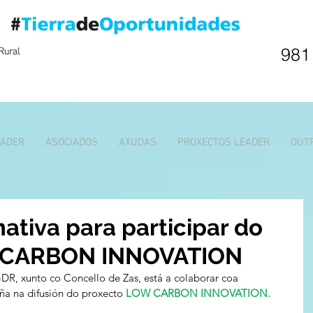
981
EADER
ASOCIADOS
AXUDAS
PROXECTOS LEADER
OUT
ativa para participar do
 CARBON INNOVATION
DR, xunto co Concello de Zas, está a colaborar coa 
a na difusión do proxecto 
LOW CARBON INNOVATION.