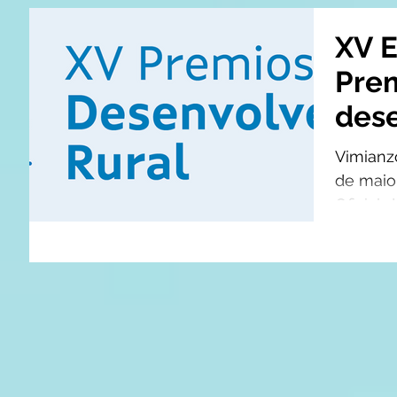
XV E
Pre
des
rura
Vimianz
de maio
Oficial 
bases re