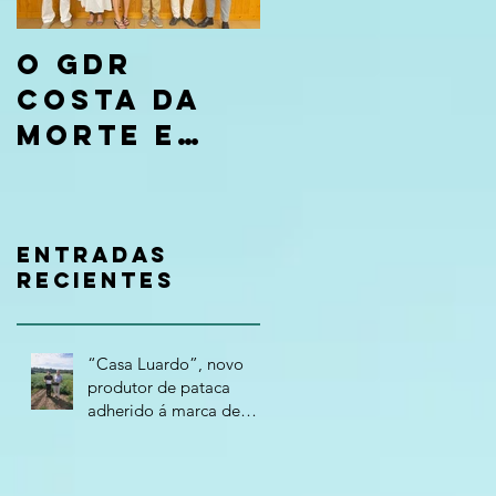
O GDR
Costa da
Morte e
CaixaBank
entregan
os premios
Entradas
da
recientes
convocato
ria “Tierra
“Casa Luardo”, novo
de
produtor de pataca
adherido á marca de
Oportunida
calidade "Costa da
des 2026”
Morte – Terra Atlántica"