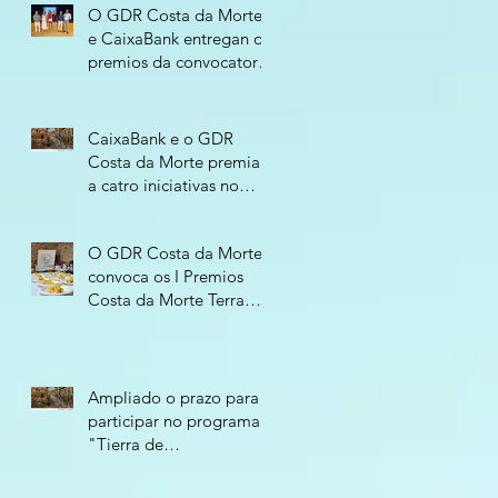
O GDR Costa da Morte
e CaixaBank entregan os
premios da convocatoria
“Tierra de
Oportunidades 2026”
CaixaBank e o GDR
Costa da Morte premian
a catro iniciativas no
programa “Tierra de
Oportunidades - 2026”
O GDR Costa da Morte
convoca os I Premios
Costa da Morte Terra
Atlántica para recoñecer
o compromiso
empresarial co territorio
Ampliado o prazo para
participar no programa
"Tierra de
Oportunidades 2026"
ata o 11 de xuño