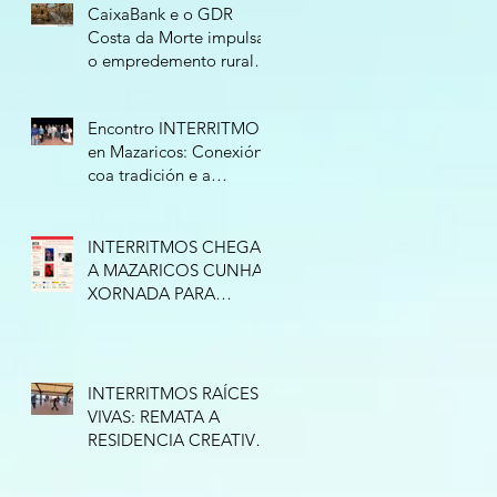
CaixaBank e o GDR
Costa da Morte impulsan
o empredemento rural
cunha nova edición do
programa “Tierra de
Encontro INTERRITMOS
Oportunidades”
en Mazaricos: Conexión
coa tradición e a
improvisación
INTERRITMOS CHEGA
A MAZARICOS CUNHA
XORNADA PARA
CONECTAR COA
TRADICIÓN
INTERRITMOS RAÍCES
VIVAS: REMATA A
RESIDENCIA CREATIVA
EN ESPAZO NATURE
(RAZO)