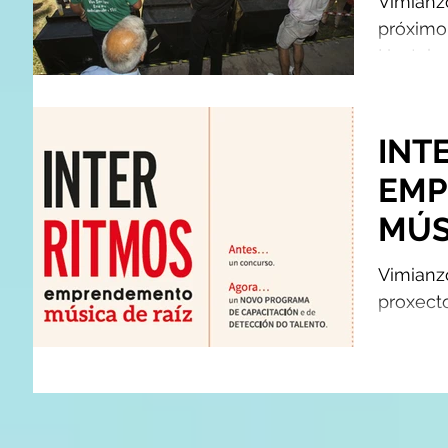
Vimianz
Atlá
próximo
Hostalar
ás 19:00 
INT
EMP
MÚS
Vimianz
proxecto
program
de talen