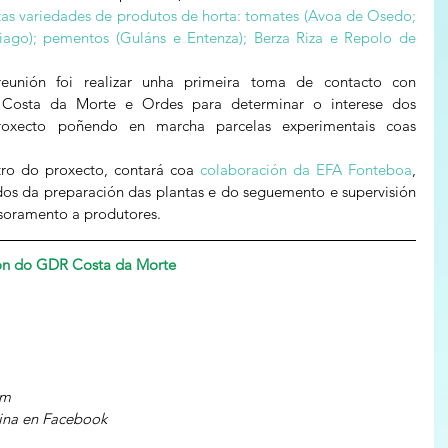
ntas variedades de produtos de horta: tomates (Avoa de Osedo; 
iago); pementos (Guláns e Entenza); Berza Riza e Repolo de 
reunión foi realizar unha primeira toma de contacto con 
de Costa da Morte e Ordes para determinar o interese dos 
proxecto poñendo en marcha parcelas experimentais coas 
ro do proxecto, contará coa 
colaboración da EFA Fonteboa
, 
dos da preparación das plantas e do seguemento e supervisión 
soramento a produtores.
ón do GDR Costa da Morte
om
xina en Facebook