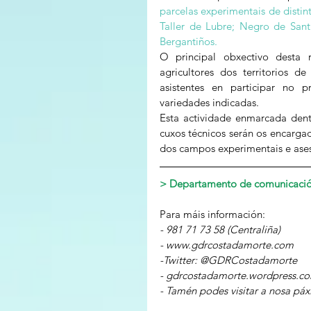
parcelas experimentais de disti
Taller de Lubre; Negro de Sant
Bergantiños.
O principal obxectivo desta 
agricultores dos territorios 
asistentes en participar no 
variedades indicadas.
Esta actividade enmarcada dent
cuxos técnicos serán os encarga
dos campos experimentais e ase
> Departamento de comunicaci
Para máis información:
- 981 71 73 58 (Centraliña)
- www.gdrcostadamorte.com
-Twitter: @GDRCostadamorte
- gdrcostadamorte.wordpress.c
- Tamén podes visitar a nosa pá