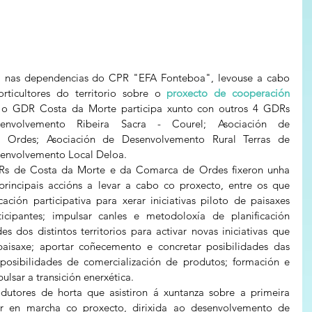
 nas dependencias do CPR "EFA Fonteboa", levouse a cabo 
rticultores do territorio sobre o 
proxecto de cooperación 
 o GDR Costa da Morte participa xunto con outros 4 GDRs 
envolvemento Ribeira Sacra - Courel; Asociación de 
Ordes; Asociación de Desenvolvemento Rural Terras de 
senvolvemento Local Deloa.
Rs de Costa da Morte e da Comarca de Ordes fixeron unha 
principais accións a levar a cabo co proxecto, entre os que 
ación participativa para xerar iniciativas piloto de paisaxes 
rticipantes; impulsar canles e metodoloxía de planificación 
des dos distintos territorios para activar novas iniciativas que 
aisaxe; aportar coñecemento e concretar posibilidades das 
r posibilidades de comercialización de produtos; formación e 
lsar a transición enerxética.
utores de horta que asistiron á xuntanza sobre a primeira 
actividade que se está a poñer en marcha co proxecto, dirixida ao desenvolvemento de 