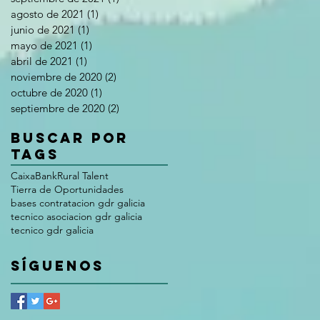
agosto de 2021
(1)
1 entrada
junio de 2021
(1)
1 entrada
mayo de 2021
(1)
1 entrada
abril de 2021
(1)
1 entrada
noviembre de 2020
(2)
2 entradas
octubre de 2020
(1)
1 entrada
septiembre de 2020
(2)
2 entradas
Buscar por
tags
CaixaBank
Rural Talent
Tierra de Oportunidades
bases contratacion gdr galicia
tecnico asociacion gdr galicia
tecnico gdr galicia
Síguenos