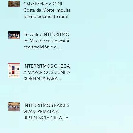
CaixaBank e o GDR
Costa da Morte impulsan
o empredemento rural
cunha nova edición do
programa “Tierra de
Encontro INTERRITMOS
Oportunidades”
en Mazaricos: Conexión
coa tradición e a
improvisación
INTERRITMOS CHEGA
A MAZARICOS CUNHA
XORNADA PARA
CONECTAR COA
TRADICIÓN
INTERRITMOS RAÍCES
VIVAS: REMATA A
RESIDENCIA CREATIVA
EN ESPAZO NATURE
(RAZO)