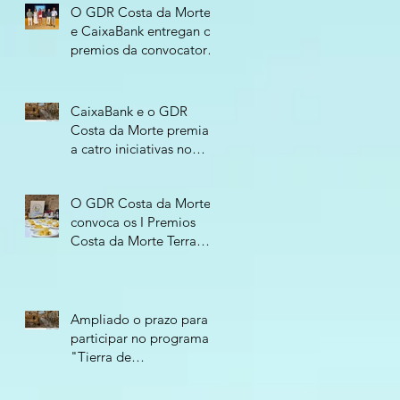
O GDR Costa da Morte
e CaixaBank entregan os
premios da convocatoria
“Tierra de
Oportunidades 2026”
CaixaBank e o GDR
Costa da Morte premian
a catro iniciativas no
programa “Tierra de
Oportunidades - 2026”
O GDR Costa da Morte
convoca os I Premios
Costa da Morte Terra
Atlántica para recoñecer
o compromiso
empresarial co territorio
Ampliado o prazo para
participar no programa
"Tierra de
Oportunidades 2026"
ata o 11 de xuño