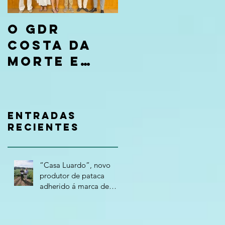
O GDR
Costa da
Morte e
CaixaBank
entregan
os premios
Entradas
da
recientes
convocato
ria “Tierra
“Casa Luardo”, novo
de
produtor de pataca
adherido á marca de
Oportunida
calidade "Costa da
des 2026”
Morte – Terra Atlántica"