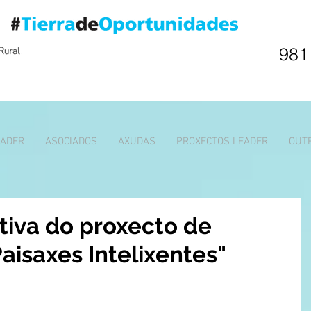
981
EADER
ASOCIADOS
AXUDAS
PROXECTOS LEADER
OUT
tiva do proxecto de
aisaxes Intelixentes"