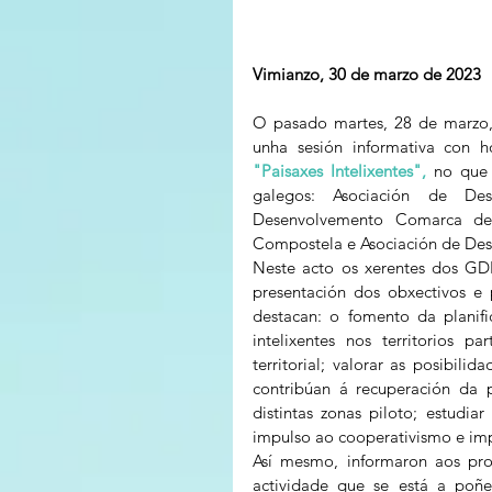
Vimianzo, 30 de marzo de 2023
O pasado martes, 28 de marzo,
unha sesión informativa con ho
"Paisaxes Intelixentes",
 no que
galegos: Asociación de Des
Desenvolvemento Comarca de 
Compostela e Asociación de De
Neste acto os xerentes dos GD
presentación dos obxectivos e 
destacan: o fomento da planific
intelixentes nos territorios pa
territorial; valorar as posibilida
contribúan á recuperación da p
distintas zonas piloto; estudia
impulso ao cooperativismo e impu
Así mesmo, informaron aos prod