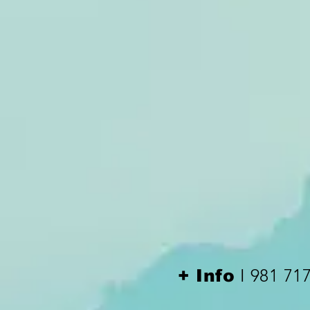
I 981 71
+ Info