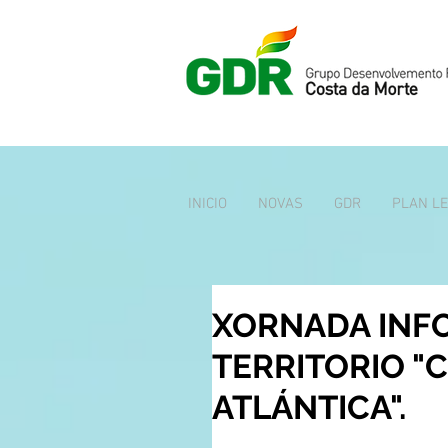
INICIO
NOVAS
GDR
PLAN L
XORNADA INF
TERRITORIO "
ATLÁNTICA".