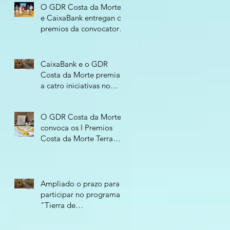
O GDR Costa da Morte
e CaixaBank entregan os
premios da convocatoria
“Tierra de
Oportunidades 2026”
CaixaBank e o GDR
Costa da Morte premian
a catro iniciativas no
programa “Tierra de
Oportunidades - 2026”
O GDR Costa da Morte
convoca os I Premios
Costa da Morte Terra
Atlántica para recoñecer
o compromiso
empresarial co territorio
Ampliado o prazo para
participar no programa
"Tierra de
Oportunidades 2026"
ata o 11 de xuño