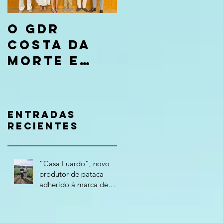
O GDR
Costa da
Morte e
CaixaBank
entregan
os premios
Entradas
da
recientes
convocato
ria “Tierra
“Casa Luardo”, novo
de
produtor de pataca
adherido á marca de
Oportunida
calidade "Costa da
des 2026”
Morte – Terra Atlántica"