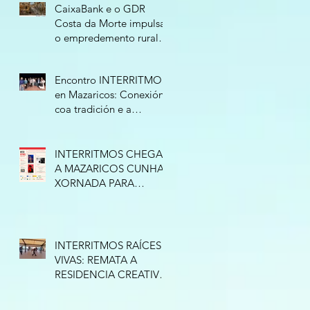
CaixaBank e o GDR
Costa da Morte impulsan
o empredemento rural
cunha nova edición do
programa “Tierra de
Encontro INTERRITMOS
Oportunidades”
en Mazaricos: Conexión
coa tradición e a
improvisación
INTERRITMOS CHEGA
A MAZARICOS CUNHA
XORNADA PARA
CONECTAR COA
TRADICIÓN
INTERRITMOS RAÍCES
VIVAS: REMATA A
RESIDENCIA CREATIVA
EN ESPAZO NATURE
(RAZO)