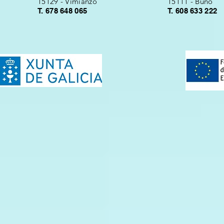
15129 - Vimianzo
15111 - Buño
T. 678 648 065
T. 608 633 222