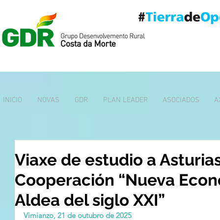
INICIO
NOVAS
GDR
PLAN LEADER
ASOCIADOS
A
Viaxe de estudio a Asturia
Cooperación “Nueva Econo
Aldea del siglo XXI”
Vimianzo, 21 de outubro de 2025