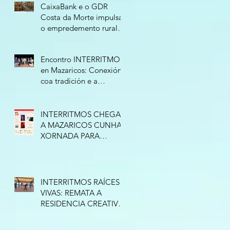
CaixaBank e o GDR
Costa da Morte impulsan
o empredemento rural
cunha nova edición do
programa “Tierra de
Encontro INTERRITMOS
Oportunidades”
en Mazaricos: Conexión
coa tradición e a
improvisación
INTERRITMOS CHEGA
A MAZARICOS CUNHA
XORNADA PARA
CONECTAR COA
TRADICIÓN
INTERRITMOS RAÍCES
VIVAS: REMATA A
RESIDENCIA CREATIVA
EN ESPAZO NATURE
(RAZO)