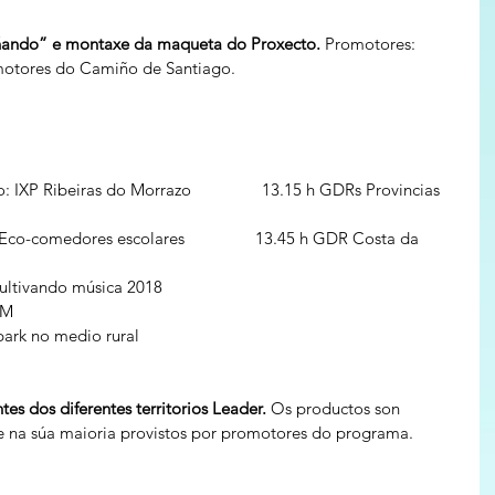
ñando” e montaxe da maqueta do Proxecto.
 Promotores: 
motores do Camiño de Santiago.
XP Ribeiras do Morrazo                13.15 h GDRs Provincias 
o-comedores escolares                13.45 h GDR Costa da 
ultivando música 2018
TM
ark no medio rural
es dos diferentes territorios Leader.
 Os productos son 
 e na súa maioria provistos por promotores do programa.