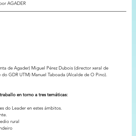
s por AGADER
enta de Agader) Miguel Pérez Dubois (director xeral de 
te do GDR UTM) Manuel Taboada (Alcalde de O Pino).
raballo en torno a tres temáticas:
es do Leader en estes ámbitos.
nte.
edio rural
ndeiro 