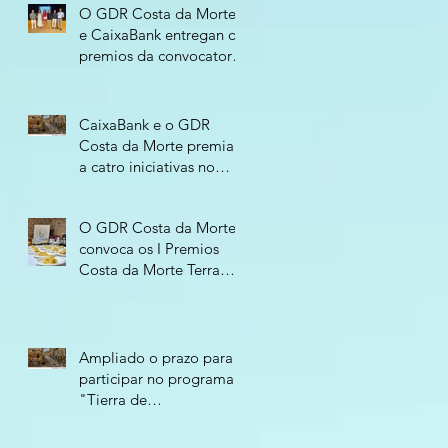
O GDR Costa da Morte
e CaixaBank entregan os
premios da convocatoria
“Tierra de
Oportunidades 2026”
CaixaBank e o GDR
Costa da Morte premian
a catro iniciativas no
programa “Tierra de
Oportunidades - 2026”
O GDR Costa da Morte
convoca os I Premios
Costa da Morte Terra
Atlántica para recoñecer
o compromiso
empresarial co territorio
Ampliado o prazo para
participar no programa
"Tierra de
Oportunidades 2026"
ata o 11 de xuño