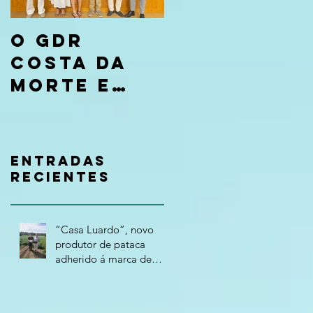
O GDR
Costa da
Morte e
CaixaBank
entregan
os premios
Entradas
da
recientes
convocato
ria “Tierra
“Casa Luardo”, novo
de
produtor de pataca
adherido á marca de
Oportunida
calidade "Costa da
des 2026”
Morte – Terra Atlántica"