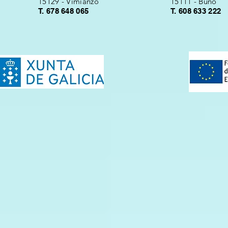
15129 - Vimianzo
15111 - Buño
T. 678 648 065
T. 608 633 222